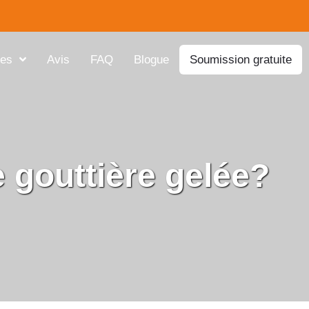
res
Avis
FAQ
Blogue
Soumission gratuite
gouttière gelée?