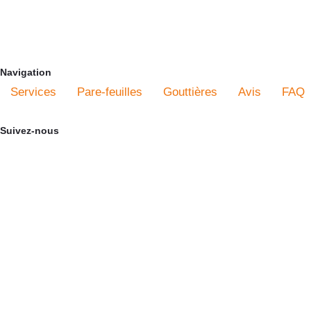
(514) 823-9222
www.gouttieresmontreal.com
Navigation
Services
Pare-feuilles
Gouttières
Avis
FAQ
Suivez-nous