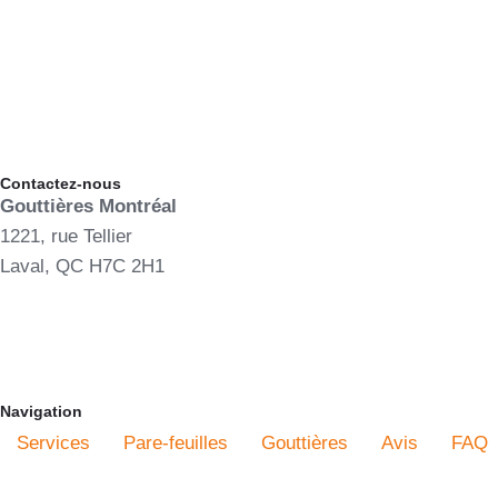
Contactez-nous
Gouttières Montréal
1221, rue Tellier
Laval, QC H7C 2H1
(514) 823-9222
www.gouttieresmontreal.com
Navigation
Services
Pare-feuilles
Gouttières
Avis
FAQ