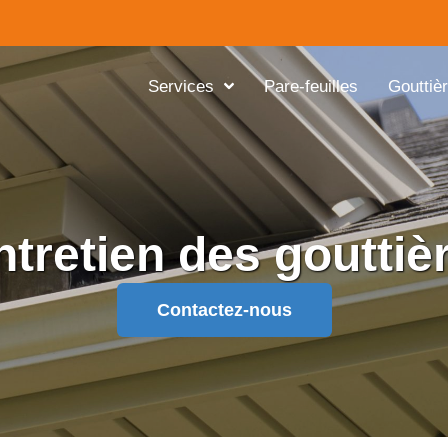
Services
Pare-feuilles
Gouttiè
entretien des goutti
Contactez-nous