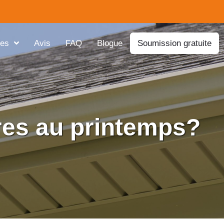
res
Avis
FAQ
Blogue
Soumission gratuite
ères au printemps?