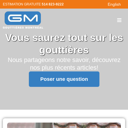
English
ESTIMATION GRATUITE
514 823-9222
Vous saurez tout sur les
gouttières
Nous partageons notre savoir, découvrez
nos plus récents articles!
Poser une question